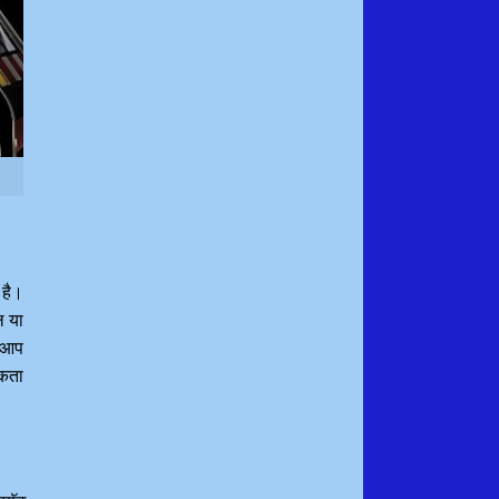
 है।
ल या
ि आप
सकता