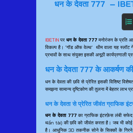
धन के देवता 777 – IBETIN
IBETIN
पर
धन के देवता 777
मनोरंजन के प्रति आप
विकल्प है। ‘गॉड ऑफ वेल्थ’ थीम वाला यह स्लॉट गे
प्रभावों के साथ संयुक्त इसकी अनूठी कार्यप्रणाली प
धन के देवता 777 के आकर्षण की
धन के देवता की छवि से प्रेरित इसकी विशिष्ट विशेषत
समझना सामान्य दृष्टिकोण की तुलना में बेहतर लाभ प
धन के देवता से प्रेरित जीवंत ग्राफिक इंट
धन के देवता 777
का ग्राफिक इंटरफ़ेस लंबी सफेद 
थần tài) की छवि को जीवंत करता है। जब भी कोई वि
है। आधुनिक 3D तकनीक सोने के सिक्कों के गिरने