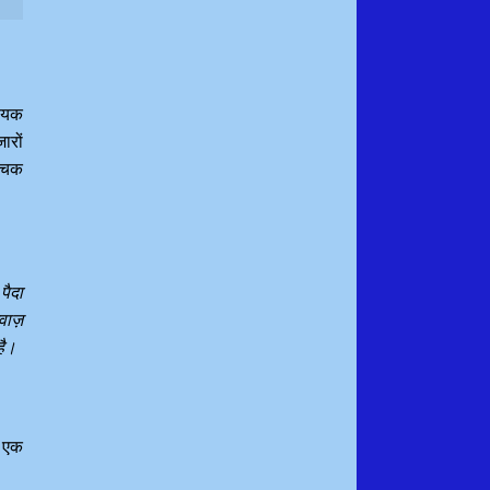
हायक
ारों
ांचक
पैदा
वाज़
है।
ए एक