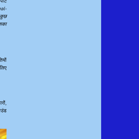
कपॉट
eal-
 कुछ
इसका
ियों
 लिए
रों,
ाउंड