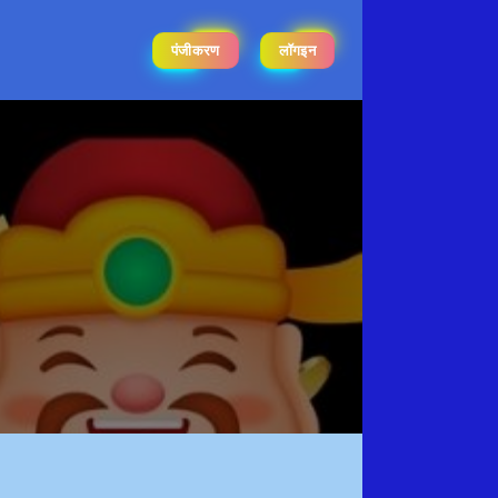
पंजीकरण
लॉगइन