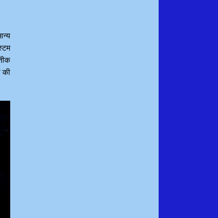
ान्य
स्टम
तीक
ं की